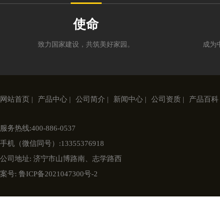
使命
致力国家建设，共筑美好家园。
成为
网站首页 |
产品中心 |
公司简介 |
新闻中心 |
公司资质 |
产品百科 
服务热线:
400-886-0537
手机（微信同号）:
13355376918
公司地址:
济宁市山博路南、志学路西
案号:
鲁ICP备2021047300号-2